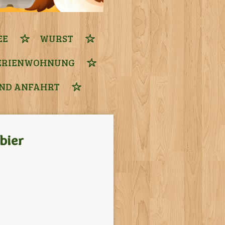
EE
WURST
ERIENWOHNUNG
ND ANFAHRT
bier