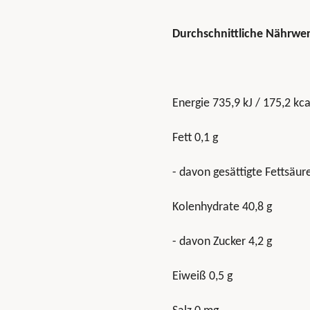
Durchschnittliche Nährwer
Energie 735,9 kJ / 175,2 kca
Fett 0,1 g
- davon gesättigte Fettsäur
Kolenhydrate 40,8 g
- davon Zucker 4,2 g
Eiweiß 0,5 g