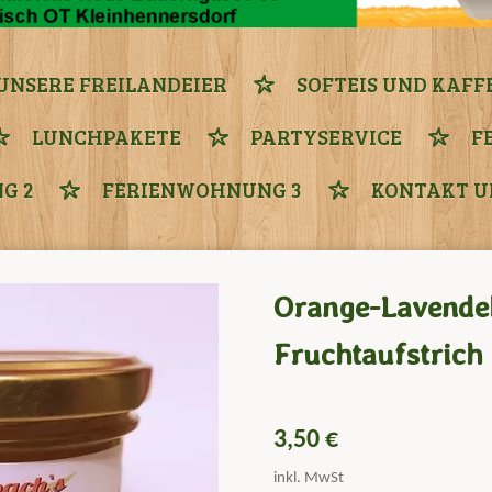
UNSERE FREILANDEIER
SOFTEIS UND KAFF
LUNCHPAKETE
PARTYSERVICE
F
G 2
FERIENWOHNUNG 3
KONTAKT U
Orange-Lavende
Fruchtaufstrich
3,50 €
inkl. MwSt