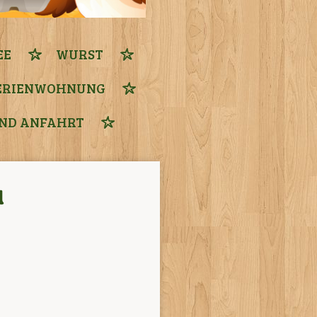
EE
WURST
ERIENWOHNUNG
ND ANFAHRT
l