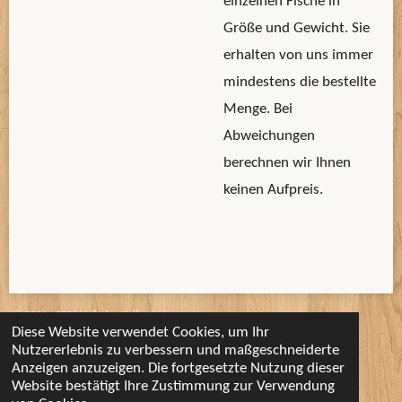
einzelnen Fische in
Größe und Gewicht. Sie
erhalten von uns immer
mindestens die bestellte
Menge. Bei
Abweichungen
berechnen wir Ihnen
keinen Aufpreis.
© 2021 - 2026 Hofladen Hellendorf
Diese Website verwendet Cookies, um Ihr
Mit Unterstützung von
Webador
Nutzererlebnis zu verbessern und maßgeschneiderte
Anzeigen anzuzeigen. Die fortgesetzte Nutzung dieser
Website bestätigt Ihre Zustimmung zur Verwendung